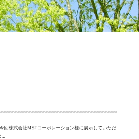
。
今回株式会社MSTコーポレーション様に展示していただ
..